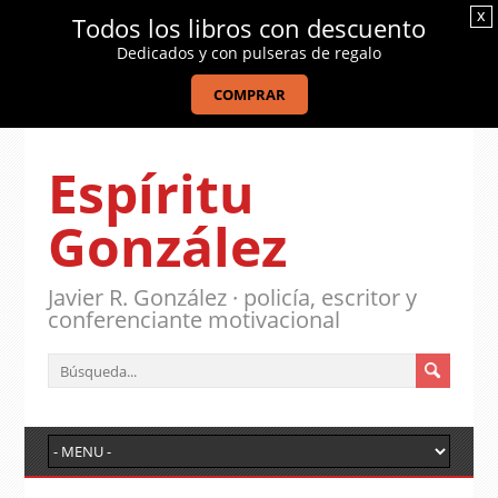
x
Todos los libros con descuento
Dedicados y con pulseras de regalo
COMPRAR
Espíritu
González
Javier R. González · policía, escritor y
conferenciante motivacional