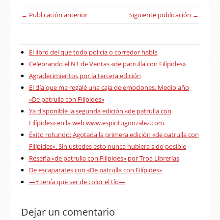
← Publicación anterior
Siguiente publicación →
El libro del que todo policía o corredor habla
Celebrando el N1 de Ventas «de patrulla con Filípides»
Agradecimientos por la tercera edición
El día que me regalé una caja de emociones. Medio año
«De patrulla con Filípides»
Ya disponible la segunda edición «de patrulla con
Filípides» en la web www.espiritugonzalez.com
Éxito rotundo: Agotada la primera edición «de patrulla con
Filípides». Sin ustedes esto nunca hubiera sido posible
Reseña «de patrulla con Filípides» por Troa Librerías
De escaparates con «De patrulla con Filípides»
—Y tenía que ser de color el tío—
Dejar un comentario