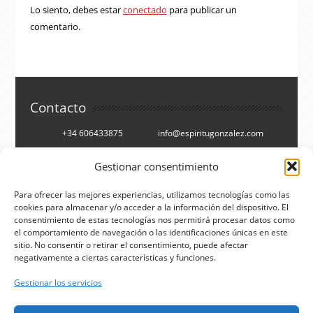
Lo siento, debes estar
conectado
para publicar un
comentario.
Contacto
+34 606433875
info@espiritugonzalez.com
Cartagena, España
Gestionar consentimiento
Síguenos en
Para ofrecer las mejores experiencias, utilizamos tecnologías como las
cookies para almacenar y/o acceder a la información del dispositivo. El
consentimiento de estas tecnologías nos permitirá procesar datos como
Facebook
Twitter
el comportamiento de navegación o las identificaciones únicas en este
You Tube
RSS
sitio. No consentir o retirar el consentimiento, puede afectar
negativamente a ciertas características y funciones.
Buscar
Gestionar los servicios