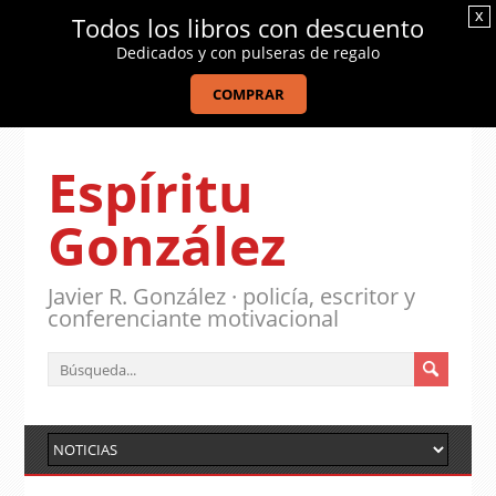
x
Todos los libros con descuento
Dedicados y con pulseras de regalo
COMPRAR
Espíritu
González
Javier R. González · policía, escritor y
conferenciante motivacional