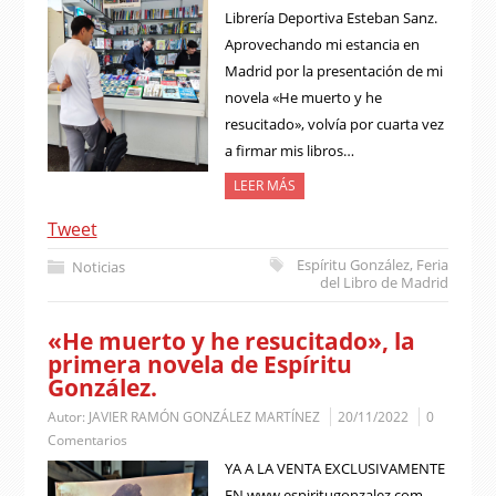
Librería Deportiva Esteban Sanz.
Aprovechando mi estancia en
Madrid por la presentación de mi
novela «He muerto y he
resucitado», volvía por cuarta vez
a firmar mis libros…
LEER MÁS
Tweet
Espíritu González
,
Feria
Noticias
del Libro de Madrid
«He muerto y he resucitado», la
primera novela de Espíritu
González.
Autor:
JAVIER RAMÓN GONZÁLEZ MARTÍNEZ
20/11/2022
0
Comentarios
YA A LA VENTA EXCLUSIVAMENTE
EN www.espiritugonzalez.com