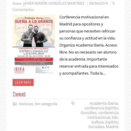
Autor:
JAVIER RAMÓN GONZÁLEZ MARTÍNEZ
09/04/2019
0
Comentarios
Conferencia motivacional en
Madrid para opositores y
personas que necesiten reforzar
su confianza y actitud en la vida.
Organiza Academia Iberia. Acceso
libre. No es necesario ser alumno
de la academia. Importante
reservar entrada para interesados
y acompañantes. Toda la…
LEER MÁS
Tweet
Academia Iberia
,
Noticias
,
Sin categoría
conferencia Espíritu
González
,
conferencia
motivacional
,
Edu
balboa
,
Espíritu
González
,
Madrid