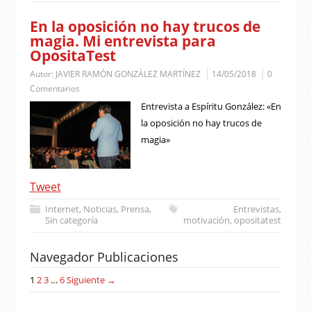
En la oposición no hay trucos de
magia. Mi entrevista para
OpositaTest
Autor:
JAVIER RAMÓN GONZÁLEZ MARTÍNEZ
14/05/2018
0
Comentarios
Entrevista a Espíritu González: «En
la oposición no hay trucos de
magia»
Tweet
Internet
,
Noticias
,
Prensa
,
Entrevistas
,
Sin categoría
motivación
,
opositatest
Navegador Publicaciones
1
2
3
…
6
Siguiente →