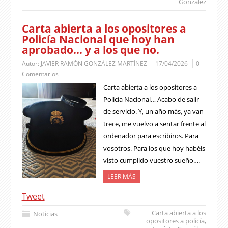
González
Carta abierta a los opositores a
Policía Nacional que hoy han
aprobado… y a los que no.
Autor:
JAVIER RAMÓN GONZÁLEZ MARTÍNEZ
17/04/2026
0
Comentarios
Carta abierta a los opositores a
Policía Nacional… Acabo de salir
de servicio. Y, un año más, ya van
trece, me vuelvo a sentar frente al
ordenador para escribiros. Para
vosotros. Para los que hoy habéis
visto cumplido vuestro sueño….
LEER MÁS
Tweet
Carta abierta a los
Noticias
opositores a policía
,