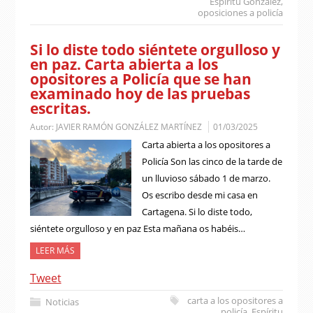
Espíritu González
,
oposiciones a policía
Si lo diste todo siéntete orgulloso y
en paz. Carta abierta a los
opositores a Policía que se han
examinado hoy de las pruebas
escritas.
Autor:
JAVIER RAMÓN GONZÁLEZ MARTÍNEZ
01/03/2025
Carta abierta a los opositores a
Policía Son las cinco de la tarde de
un lluvioso sábado 1 de marzo.
Os escribo desde mi casa en
Cartagena. Si lo diste todo,
siéntete orgulloso y en paz Esta mañana os habéis…
LEER MÁS
Tweet
carta a los opositores a
Noticias
policía
,
Espíritu