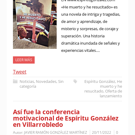
«He muerto y he resucitado» es
una novela de intriga y tragedias,
de amor y aprendizaje, de
misterio y sorpresas, de coraje y
superación. Una historia
dramática inundada de señales y
experiencias vitales….
LEER MÁS
Tweet
Noticias
,
Novedades
,
Sin
Espíritu González
,
He
categoría
muerto y he
resucitado
,
Oferta de
lanzamiento
Así fue la conferencia
motivacional de Espíritu González
en Villarrobledo
Autor:
JAVIER RAMÓN GONZÁLEZ MARTÍNEZ
20/11/2022
0