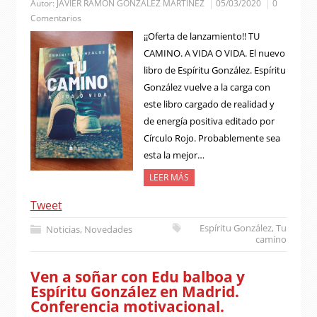
Autor:
JAVIER RAMÓN GONZÁLEZ MARTÍNEZ
05/03/2020
0
Comentarios
¡¡Oferta de lanzamiento!! TU
CAMINO. A VIDA O VIDA. El nuevo
libro de Espíritu González. Espíritu
González vuelve a la carga con
este libro cargado de realidad y
de energía positiva editado por
Círculo Rojo. Probablemente sea
esta la mejor…
LEER MÁS
Tweet
Espíritu González
,
Tu
Noticias
,
Novedades
camino
Ven a soñar con Edu balboa y
Espíritu González en Madrid.
Conferencia motivacional.