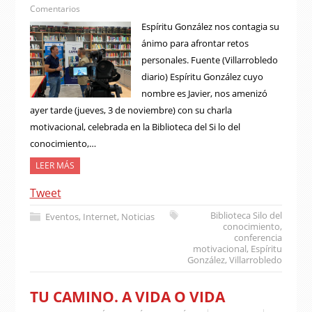
Comentarios
Espíritu González nos contagia su
ánimo para afrontar retos
personales. Fuente (Villarrobledo
diario) Espíritu González cuyo
nombre es Javier, nos amenizó
ayer tarde (jueves, 3 de noviembre) con su charla
motivacional, celebrada en la Biblioteca del Si lo del
conocimiento,…
LEER MÁS
Tweet
Biblioteca Silo del
Eventos
,
Internet
,
Noticias
conocimiento
,
conferencia
motivacional
,
Espíritu
González
,
Villarrobledo
TU CAMINO. A VIDA O VIDA