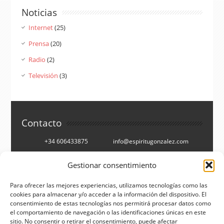
Noticias
Internet
(25)
Prensa
(20)
Radio
(2)
Televisión
(3)
Contacto
+34 606433875
info@espiritugonzalez.com
Cartagena, España
Gestionar consentimiento
Síguenos en
Para ofrecer las mejores experiencias, utilizamos tecnologías como las
cookies para almacenar y/o acceder a la información del dispositivo. El
consentimiento de estas tecnologías nos permitirá procesar datos como
Facebook
Twitter
el comportamiento de navegación o las identificaciones únicas en este
You Tube
RSS
sitio. No consentir o retirar el consentimiento, puede afectar