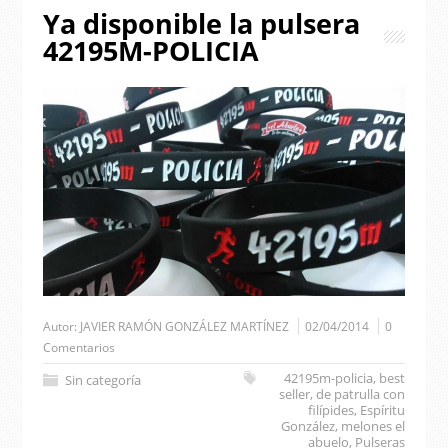
Ya disponible la pulsera
42195M-POLICIA
Autor:
JAVIER RAMÓN GONZÁLEZ MARTÍNEZ
02/04/2014
0
Comentarios
42195m-policia
,
best
Sin categoría
seller
,
de patrulla con
filípides
,
Espíritu
González
,
melones el
abuelo
,
Pulseras