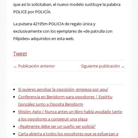
que así lo solicitaban, el nuevo modelo sustituye la palabra
POLICE por POLICÍA.
La pulsera 42195m-POLICIA de regalo única y
exclusivamente con los ejemplares de «de patrulla con
Filípides» adquiridos en esta web.
Tweet
← Publicación anterior
Siguiente publicación →
Si quieres aprobar la oposición, empieza por aquí
Conferencia en Benidorm para opositores | Espíritu
González junto a Oposita Benidorm
Misión: Apto / Nunca antes un libro había ayudado tanto
a los opositores a conseguir una plaza
¿Realmente debe ser un sueño ser policía?
Carta abierta a todos los opositores que se esfuerzan a