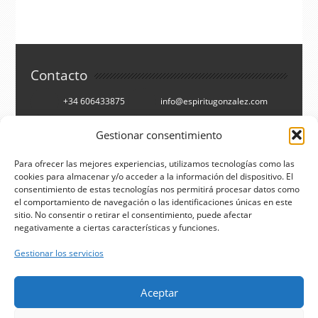
Contacto
+34 606433875
info@espiritugonzalez.com
Cartagena, España
Gestionar consentimiento
Síguenos en
Para ofrecer las mejores experiencias, utilizamos tecnologías como las
cookies para almacenar y/o acceder a la información del dispositivo. El
Facebook
Twitter
consentimiento de estas tecnologías nos permitirá procesar datos como
el comportamiento de navegación o las identificaciones únicas en este
You Tube
RSS
sitio. No consentir o retirar el consentimiento, puede afectar
negativamente a ciertas características y funciones.
Buscar
Gestionar los servicios
Aceptar
Aviso legal