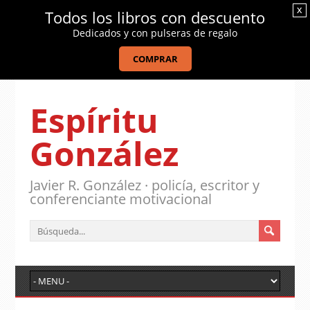
x
Todos los libros con descuento
Dedicados y con pulseras de regalo
COMPRAR
Espíritu
González
Javier R. González · policía, escritor y
conferenciante motivacional