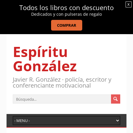
x
Todos los libros con descuento
Dedicados y con pulseras de regalo
COMPRAR
Espíritu
González
Javier R. González · policía, escritor y
conferenciante motivacional