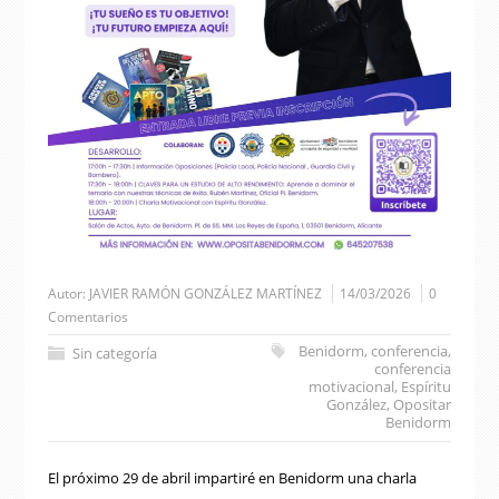
Autor:
JAVIER RAMÓN GONZÁLEZ MARTÍNEZ
14/03/2026
0
Comentarios
Benidorm
,
conferencia
,
Sin categoría
conferencia
motivacional
,
Espíritu
González
,
Opositar
Benidorm
El próximo 29 de abril impartiré en Benidorm una charla