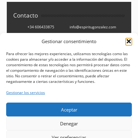
Contacto
+34 606433875
info@espiritugonzalez.com
Cartagena, España
Gestionar consentimiento
Síguenos en
Para ofrecer las mejores experiencias, utilizamos tecnologías como las
cookies para almacenar y/o acceder a la información del dispositivo. El
consentimiento de estas tecnologías nos permitirá procesar datos como
Facebook
Twitter
el comportamiento de navegación o las identificaciones únicas en este
You Tube
RSS
sitio. No consentir o retirar el consentimiento, puede afectar
negativamente a ciertas características y funciones.
Buscar
Gestionar los servicios
Aceptar
Aviso legal
Denegar
Privacidad de datos
Política de cookies
Ver preferencias