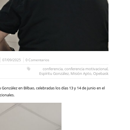
07/09/2025
0 Comentarios
conferencia
,
conferencia motivacional
,
Espíritu González
,
Misión Apto
,
Opebask
 González en Bilbao, celebradas los días 13 y 14 de junio en el
cionales.