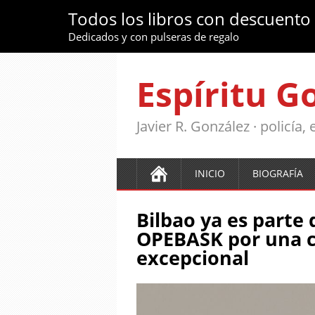
Todos los libros con descuento
Dedicados y con pulseras de regalo
Espíritu G
Javier R. González · policía
INICIO
BIOGRAFÍA
Bilbao ya es parte 
OPEBASK por una c
excepcional