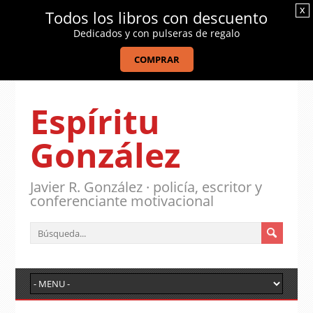
x
Todos los libros con descuento
Dedicados y con pulseras de regalo
COMPRAR
Espíritu
González
Javier R. González · policía, escritor y
conferenciante motivacional