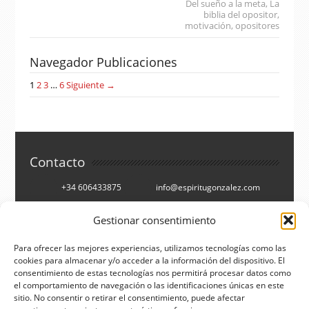
Del sueño a la meta
,
La
biblia del opositor
,
motivación
,
opositores
Navegador Publicaciones
1
2
3
…
6
Siguiente →
Contacto
+34 606433875
info@espiritugonzalez.com
Cartagena, España
Gestionar consentimiento
Síguenos en
Para ofrecer las mejores experiencias, utilizamos tecnologías como las
cookies para almacenar y/o acceder a la información del dispositivo. El
consentimiento de estas tecnologías nos permitirá procesar datos como
Facebook
Twitter
el comportamiento de navegación o las identificaciones únicas en este
You Tube
RSS
sitio. No consentir o retirar el consentimiento, puede afectar