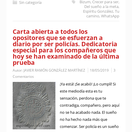
Bizum
,
Crecer para ser
,
Sin categoría
Del sueño a la meta
,
Espíritu González
,
Tu
camino
,
WhatsApp
Carta abierta a todos los
opositores que se esfuerzan a
diario por ser policías. Dedicatoria
especial para los compañeros que
hoy se han examinado de la última
prueba
Autor:
JAVIER RAMÓN GONZÁLEZ MARTÍNEZ
18/05/2019
3
Comentarios
¡Ya está! ¡Se acabó! ¡Lo cumplí! Si
este mediodía esta es tu
sensación, perdona que te
contradiga, compañero, pero aquí
no se ha acabado nada. El sueño
no ha hecho nada más que
comenzar. Ser policía es un sueño