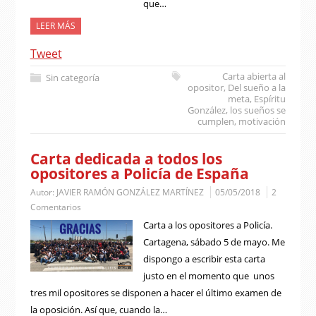
que…
LEER MÁS
Tweet
Carta abierta al
Sin categoría
opositor
,
Del sueño a la
meta
,
Espíritu
González
,
los sueños se
cumplen
,
motivación
Carta dedicada a todos los
opositores a Policía de España
Autor:
JAVIER RAMÓN GONZÁLEZ MARTÍNEZ
05/05/2018
2
Comentarios
Carta a los opositores a Policía.
Cartagena, sábado 5 de mayo. Me
dispongo a escribir esta carta
justo en el momento que unos
tres mil opositores se disponen a hacer el último examen de
la oposición. Así que, cuando la…