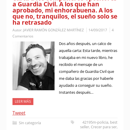
a Guardia Civil. A los que han
aprobado, mi enhorabuena. A los
que no, tranquilos, el sueño solo se
ha retrasado
Autor:
JAVIER RAMÓN GONZÁLEZ MARTÍNEZ
14/09/2017
4
Comentarios
Dos años después, un calco de
aquella carta: Esta tarde, mientras
trabajaba en mi nuevo libro, he
recibido el mensaje de un
compañero de Guardia Civil que
me daba las gracias por haberle
ayudado a conseguir su sueño.
Instantes después…
LEER MÁS
Tweet
42195m-policia
,
best
Sin categoría
seller
,
Crecer para ser
,