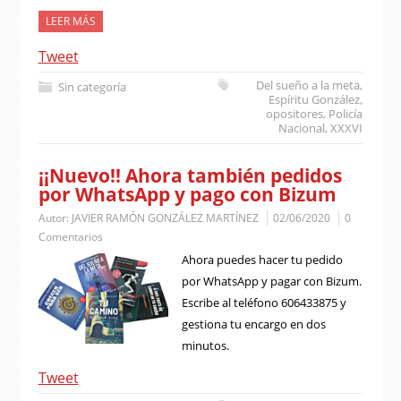
LEER MÁS
Tweet
Del sueño a la meta
,
Sin categoría
Espíritu González
,
opositores
,
Policía
Nacional
,
XXXVI
¡¡Nuevo!! Ahora también pedidos
por WhatsApp y pago con Bizum
Autor:
JAVIER RAMÓN GONZÁLEZ MARTÍNEZ
02/06/2020
0
Comentarios
Ahora puedes hacer tu pedido
por WhatsApp y pagar con Bizum.
Escribe al teléfono 606433875 y
gestiona tu encargo en dos
minutos.
Tweet