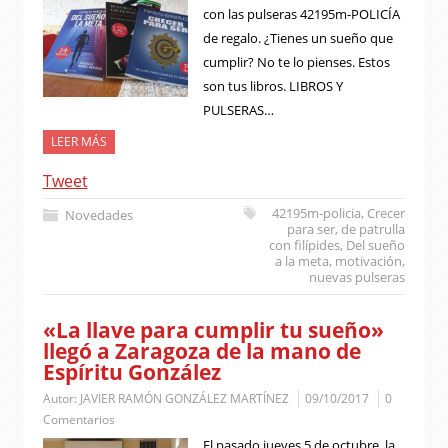
con las pulseras 42195m-POLICÍA
de regalo. ¿Tienes un sueño que
cumplir? No te lo pienses. Estos
son tus libros. LIBROS Y
PULSERAS…
LEER MÁS
Tweet
42195m-policia
,
Crecer
Novedades
para ser
,
de patrulla
con filípides
,
Del sueño
a la meta
,
motivación
,
nuevas pulseras
«La llave para cumplir tu sueño»
llegó a Zaragoza de la mano de
Espíritu González
Autor:
JAVIER RAMÓN GONZÁLEZ MARTÍNEZ
09/10/2017
0
Comentarios
El pasado jueves 5 de octubre, la