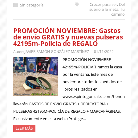
Crecer para ser
,
Del
Sin categoría
sueño a la meta
,
Tu
camino
PROMOCIÓN NOVIEMBRE: Gastos
de envío GRATIS y nuevas pulseras
42195m-Policía de REGALO
Autor:
JAVIER RAMÓN GONZÁLEZ MARTÍNEZ
01/11/2022
PROMOCIÓN NOVIEMBRE
42195m-POLICÍA Tiramos la casa
por la ventana. Este mes de
noviembre todos los pedidos de
libros realizados en
www.espiritugonzalez.com/tienda
llevarán GASTOS DE ENVÍO GRATIS + DEDICATORIA +
PULSERAS 42195M-POLICÍA DE REGALO + MARCAPÁGINAS.
Exclusivamente en esta web. «Protege…
LEER MÁS