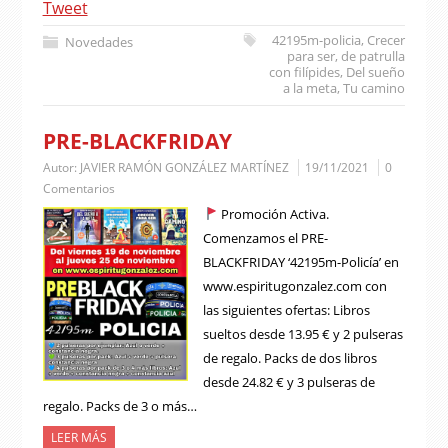
Tweet
42195m-policia
,
Crecer
Novedades
para ser
,
de patrulla
con filípides
,
Del sueño
a la meta
,
Tu camino
PRE-BLACKFRIDAY
Autor:
JAVIER RAMÓN GONZÁLEZ MARTÍNEZ
19/11/2021
0
Comentarios
Promoción Activa.
Comenzamos el PRE-
BLACKFRIDAY ‘42195m-Policía’ en
www.espiritugonzalez.com con
las siguientes ofertas: Libros
sueltos desde 13.95 € y 2 pulseras
de regalo. Packs de dos libros
desde 24.82 € y 3 pulseras de
regalo. Packs de 3 o más…
LEER MÁS