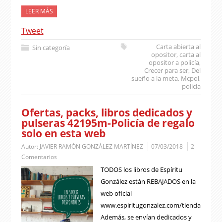
LEER MÁS
Tweet
Carta abierta al
Sin categoría
opositor
,
carta al
opositor a policía
,
Crecer para ser
,
Del
sueño a la meta
,
Mcpol
,
policia
Ofertas, packs, libros dedicados y
pulseras 42195m-Policía de regalo
solo en esta web
Autor:
JAVIER RAMÓN GONZÁLEZ MARTÍNEZ
07/03/2018
2
Comentarios
TODOS los libros de Espíritu
González están REBAJADOS en la
web oficial
www.espiritugonzalez.com/tienda
Además, se envían dedicados y