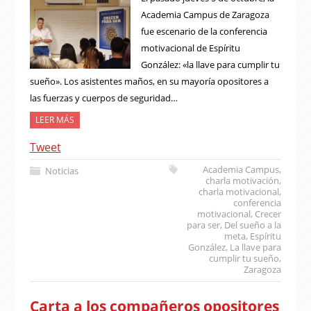
Academia Campus de Zaragoza
fue escenario de la conferencia
motivacional de Espíritu
González: «la llave para cumplir tu
sueño». Los asistentes maños, en su mayoría opositores a
las fuerzas y cuerpos de seguridad…
LEER MÁS
Tweet
Academia Campus
,
Noticias
charla motivación
,
charla motivacional
,
conferencia
motivacional
,
Crecer
para ser
,
Del sueño a la
meta
,
Espíritu
González
,
La llave para
cumplir tu sueño
,
Zaragoza
Carta a los compañeros opositores