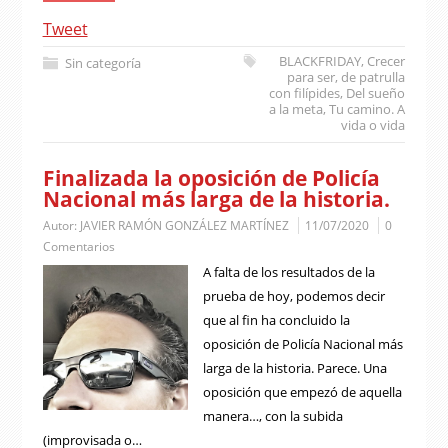
Tweet
BLACKFRIDAY
,
Crecer
Sin categoría
para ser
,
de patrulla
con filípides
,
Del sueño
a la meta
,
Tu camino. A
vida o vida
Finalizada la oposición de Policía
Nacional más larga de la historia.
Autor:
JAVIER RAMÓN GONZÁLEZ MARTÍNEZ
11/07/2020
0
Comentarios
A falta de los resultados de la
prueba de hoy, podemos decir
que al fin ha concluido la
oposición de Policía Nacional más
larga de la historia. Parece. Una
oposición que empezó de aquella
manera…, con la subida
(improvisada o…