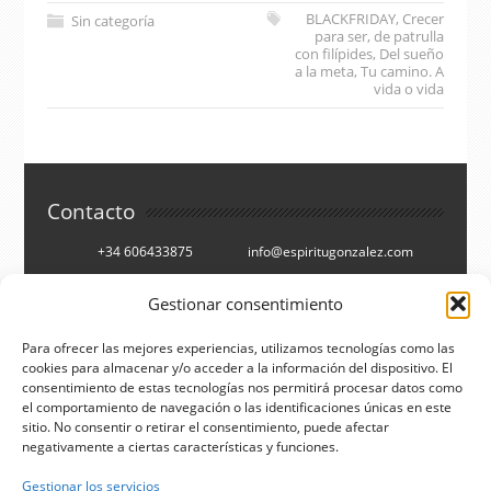
BLACKFRIDAY
,
Crecer
Sin categoría
para ser
,
de patrulla
con filípides
,
Del sueño
a la meta
,
Tu camino. A
vida o vida
Contacto
+34 606433875
info@espiritugonzalez.com
Cartagena, España
Gestionar consentimiento
Síguenos en
Para ofrecer las mejores experiencias, utilizamos tecnologías como las
cookies para almacenar y/o acceder a la información del dispositivo. El
consentimiento de estas tecnologías nos permitirá procesar datos como
Facebook
Twitter
el comportamiento de navegación o las identificaciones únicas en este
You Tube
RSS
sitio. No consentir o retirar el consentimiento, puede afectar
negativamente a ciertas características y funciones.
Buscar
Gestionar los servicios