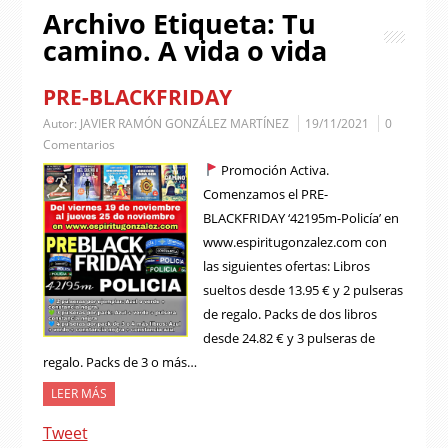
Archivo Etiqueta:
Tu
camino. A vida o vida
PRE-BLACKFRIDAY
Autor:
JAVIER RAMÓN GONZÁLEZ MARTÍNEZ
19/11/2021
0
Comentarios
Promoción Activa.
Comenzamos el PRE-
BLACKFRIDAY ‘42195m-Policía’ en
www.espiritugonzalez.com con
las siguientes ofertas: Libros
sueltos desde 13.95 € y 2 pulseras
de regalo. Packs de dos libros
desde 24.82 € y 3 pulseras de
regalo. Packs de 3 o más…
LEER MÁS
Tweet