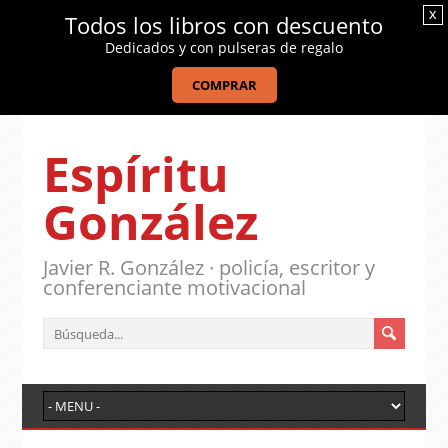
x
Todos los libros con descuento
Dedicados y con pulseras de regalo
COMPRAR
Espíritu
González
Javier R. González · policía, escritor y
conferenciante motivacional