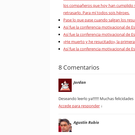
los compañeros que hoy han cumplido su
retrasarlo. Para mí todos sois héroes.
Pase lo que pase cuando salgan los result
Así fue la conferencia motivacional de E
Así fue la conferencia motivacional de E
«He muerto y he resucitado», la primera
Así fue la conferencia motivacional de Es
8 Comentarios
Jordan
Deseando leerlo ya!!!!!!! Muchas felicidades
Accede para responder
↓
Agustín Rubio