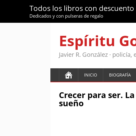
Todos los libros con descuento
Dedicados y con pulseras de regalo
Espíritu G
Javier R. González · policía
INICIO
BIOGRAFÍA
Crecer para ser. La
sueño