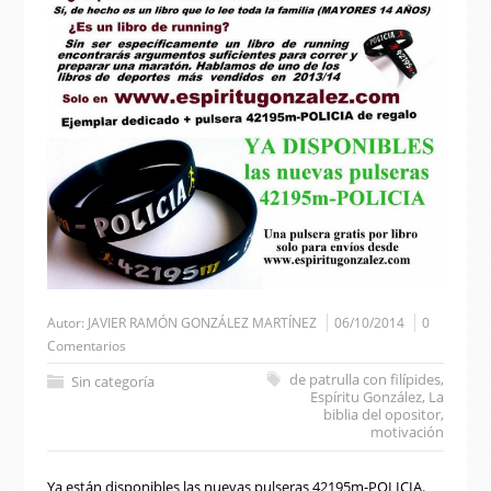
Autor:
JAVIER RAMÓN GONZÁLEZ MARTÍNEZ
06/10/2014
0
Comentarios
de patrulla con filípides
,
Sin categoría
Espíritu González
,
La
biblia del opositor
,
motivación
Ya están disponibles las nuevas pulseras 42195m-POLICIA.