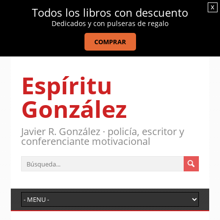
x
Todos los libros con descuento
Dedicados y con pulseras de regalo
COMPRAR
Espíritu
González
Javier R. González · policía, escritor y
conferenciante motivacional