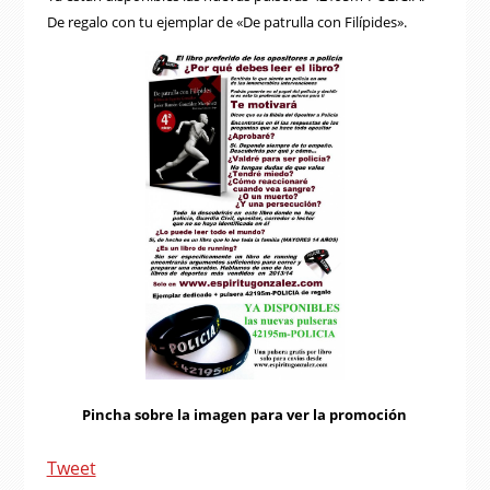
De regalo con tu ejemplar de «De patrulla con Filípides».
Pincha sobre la imagen para ver la promoción
Tweet