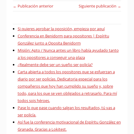
← Publicación anterior
Siguiente publicación →
Si quieres aprobar la oposición, empieza por aquí
Conferencia en Benidorm para opositores | Espíritu
González junto a Oposita Benidorm
Misión: Apto / Nunca antes un libro había ayudado tanto
a los opositores a conseguir una plaza
¿Realmente debe ser un sueño ser policía?
Carta abierta a todos los opositores que se esfuerzan a
diario por ser policías. Dedicatoria especial para los
compañeros que hoy han cumplido su sueño y, sobre
todo, para los que se ven obligados a retrasarlo. Para mí
todos sois héroes.
Pase lo que pase cuando salgan los resultados, tú vas a
ser policía.
Así fue la conferencia motivacional de Espíritu González en
Granada. Gracias a Lokitest.