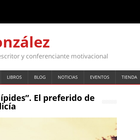
onzález
, escritor y conferenciante motivacional
LIBROS
BLOG
NOTICIAS
EVENTOS
TIENDA
ípides”. El preferido de
licía