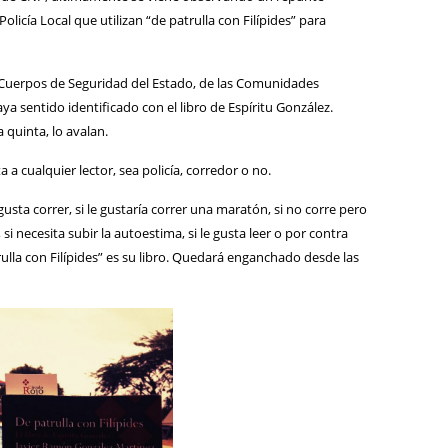
olicía Local que utilizan “de patrulla con Filípides” para
 Cuerpos de Seguridad del Estado, de las Comunidades
a sentido identificado con el libro de Espíritu González.
a quinta, lo avalan.
 a cualquier lector, sea policía, corredor o no.
le gusta correr, si le gustaría correr una maratón, si no corre pero
si necesita subir la autoestima, si le gusta leer o por contra
trulla con Filípides” es su libro. Quedará enganchado desde las