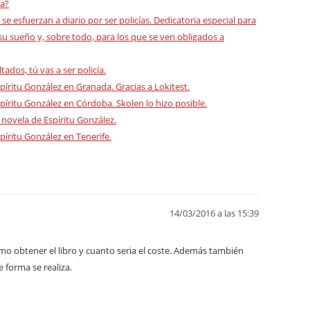
ía?
se esfuerzan a diario por ser policías. Dedicatoria especial para
 sueño y, sobre todo, para los que se ven obligados a
ados, tú vas a ser policía.
spíritu González en Granada. Gracias a Lokitest.
spíritu González en Córdoba. Skolen lo hizo posible.
 novela de Espíritu González.
píritu González en Tenerife.
14/03/2016 a las 15:39
mo obtener el libro y cuanto seria el coste. Además también
 forma se realiza.