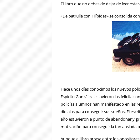
El libro que no debes de dejar de leer este
«De patrulla con Filípides» se consolida com
Hace unos días conocimos los nuevos policí
Espíritu González le llovieron las felicita
policías alumnos han manifestado en las red
dio alas para conseguir sus sueños. El esc
año estuvieron a punto de abandonar y graci
motivación para conseguir la tan ansiada pl
Aunque el libro arrasa entre los opositor