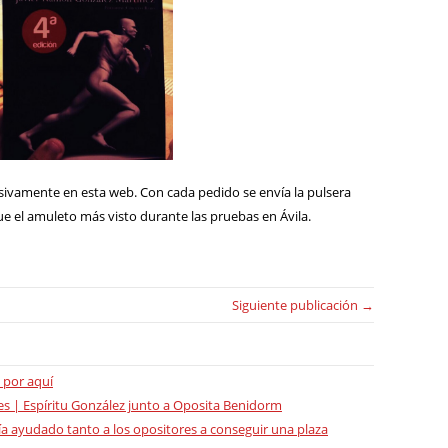
lusivamente en esta web. Con cada pedido se envía la pulsera
 el amuleto más visto durante las pruebas en Ávila.
Siguiente publicación →
 por aquí
s | Espíritu González junto a Oposita Benidorm
ía ayudado tanto a los opositores a conseguir una plaza