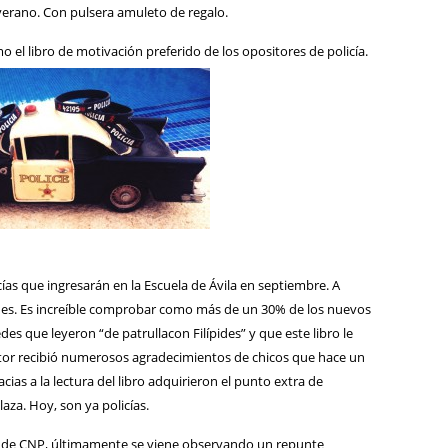
 verano. Con pulsera amuleto de regalo.
o el libro de motivación preferido de los opositores de policía.
as que ingresarán en la Escuela de Ávila en septiembre. A
ciones. Es increíble comprobar como más de un 30% de los nuevos
es que leyeron “de patrullacon Filípides” y que este libro le
ritor recibió numerosos agradecimientos de chicos que hace un
as a la lectura del libro adquirieron el punto extra de
aza. Hoy, son ya policías.
es de CNP, últimamente se viene observando un repunte