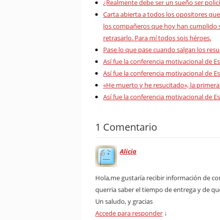
¿Realmente debe ser un sueño ser polic
Carta abierta a todos los opositores que 
los compañeros que hoy han cumplido su
retrasarlo. Para mí todos sois héroes.
Pase lo que pase cuando salgan los result
Así fue la conferencia motivacional de E
Así fue la conferencia motivacional de E
«He muerto y he resucitado», la primera
Así fue la conferencia motivacional de Es
1 Comentario
Alicia
Hola,me gustaría recibir información de co
querria saber el tiempo de entrega y de que
Un saludo, y gracias
Accede para responder
↓