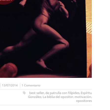
13/07/2014
1 Comentario
best seller
,
de patrulla con filípides
,
Espíritu
González
,
La biblia del opositor
,
motivación
,
opositores