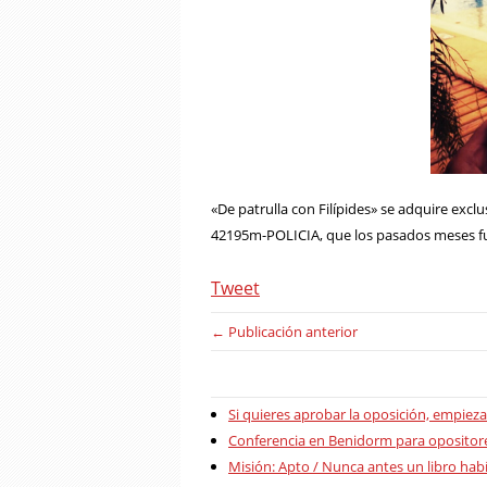
«De patrulla con Filípides» se adquire exc
42195m-POLICIA, que los pasados meses fue
Tweet
← Publicación anterior
Si quieres aprobar la oposición, empieza
Conferencia en Benidorm para opositore
Misión: Apto / Nunca antes un libro hab