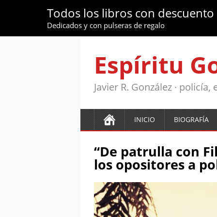
Todos los libros con descuento
Dedicados y con pulseras de regalo
Espíritu G
Javier R. González · policía
INICIO
BIOGRAFÍA
“De patrulla con Fil
los opositores a po