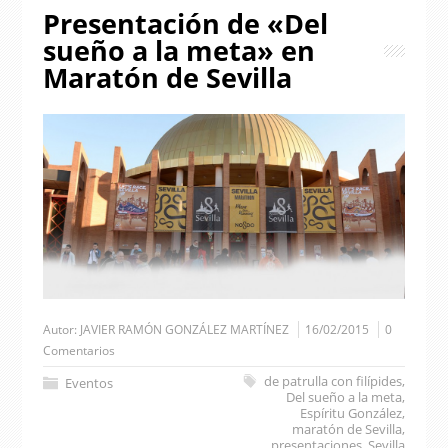
Presentación de «Del
sueño a la meta» en
Maratón de Sevilla
Autor:
JAVIER RAMÓN GONZÁLEZ MARTÍNEZ
16/02/2015
0
Comentarios
de patrulla con filípides
,
Eventos
Del sueño a la meta
,
Espíritu González
,
maratón de Sevilla
,
presentaciones
,
Sevilla