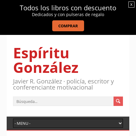
x
Todos los libros con descuento
Dedicados y con pulseras de regalo
COMPRAR
Espíritu
González
Javier R. González · policía, escritor y
conferenciante motivacional