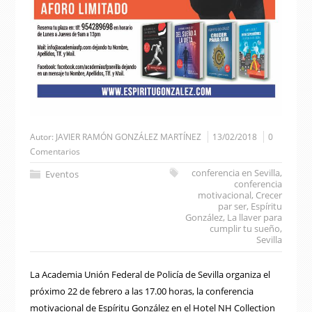
Autor:
JAVIER RAMÓN GONZÁLEZ MARTÍNEZ
13/02/2018
0
Comentarios
conferencia en Sevilla
,
Eventos
conferencia
motivacional
,
Crecer
par ser
,
Espíritu
González
,
La llaver para
cumplir tu sueño
,
Sevilla
La Academia Unión Federal de Policía de Sevilla organiza el
próximo 22 de febrero a las 17.00 horas, la conferencia
motivacional de Espíritu González en el Hotel NH Collection