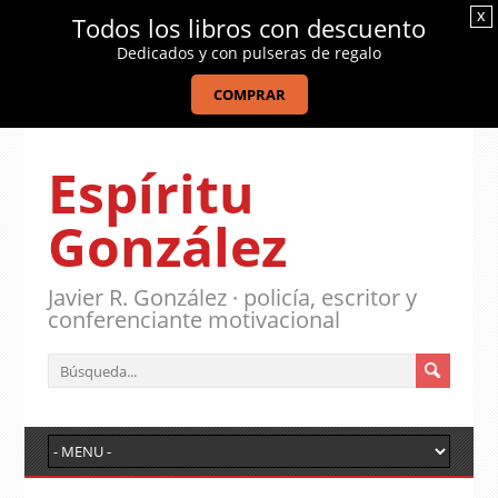
x
Todos los libros con descuento
Dedicados y con pulseras de regalo
COMPRAR
Espíritu
González
Javier R. González · policía, escritor y
conferenciante motivacional