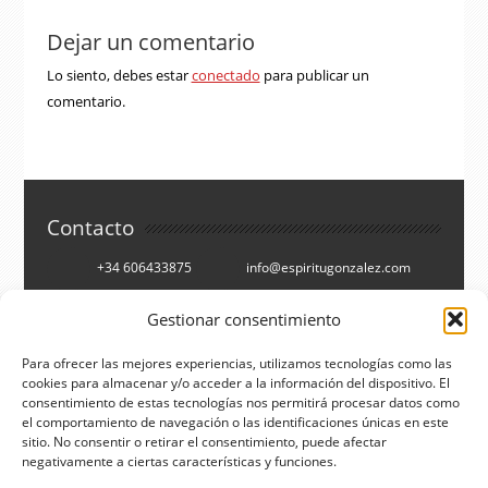
Dejar un comentario
Lo siento, debes estar
conectado
para publicar un
comentario.
Contacto
+34 606433875
info@espiritugonzalez.com
Cartagena, España
Gestionar consentimiento
Síguenos en
Para ofrecer las mejores experiencias, utilizamos tecnologías como las
cookies para almacenar y/o acceder a la información del dispositivo. El
Facebook
Twitter
consentimiento de estas tecnologías nos permitirá procesar datos como
el comportamiento de navegación o las identificaciones únicas en este
You Tube
RSS
sitio. No consentir o retirar el consentimiento, puede afectar
negativamente a ciertas características y funciones.