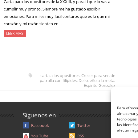
Carta para los opositores de la XXXIII, y para ti que lo vas a
cumplir muy pronto. Siempre me ha gustado escribir
emociones. Para mí es muy fácil contaros qué es lo que mi
corazón y mi razón sienten en…
LEER MÁS
carta a los opositores
,
Crecer para ser
,
de
patrulla con filípides
,
Del sueño a la meta
,
Espíritu González
Para ofrecer
almacenar y/
Síguenos en
Busc
tecnologías
las identifi
Facebook
Twitter
afectar nega
You Tube
RSS