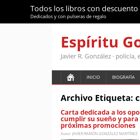
Todos los libros con descuento
Dedicados y con pulseras de regalo
Espíritu G
Javier R. González · policía
INICIO
BIOGRAFÍA
Archivo Etiqueta:
c
Carta dedicada a los opo
cumplir su sueño y para 
próximas promociones
Autor:
JAVIER RAMÓN GONZÁLEZ MARTÍNEZ