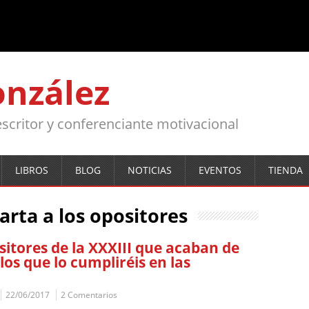
onzález
, escritor y conferenciante motivacional
LIBROS
BLOG
NOTICIAS
EVENTOS
TIENDA
arta a los opositores
sitores de la XXXIII que acaban de
los que lo cumpliréis en las
22/06/2017
2 Comentarios