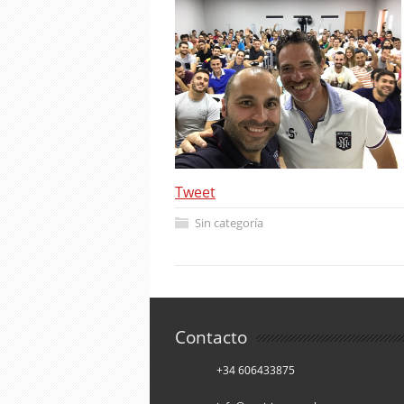
Tweet
Sin categoría
Contacto
+34 606433875