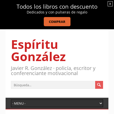
x
Todos los libros con descuento
Dedicados y con pulseras de regalo
COMPRAR
Espíritu
González
Javier R. González · policía, escritor y
conferenciante motivacional