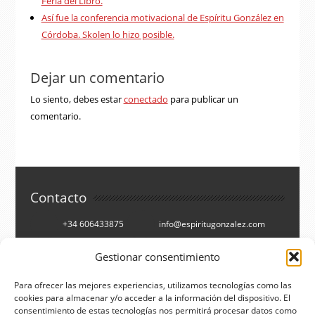
Feria del Libro.
Así fue la conferencia motivacional de Espíritu González en
Córdoba. Skolen lo hizo posible.
Dejar un comentario
Lo siento, debes estar
conectado
para publicar un
comentario.
Contacto
+34 606433875
info@espiritugonzalez.com
Cartagena, España
Gestionar consentimiento
Síguenos en
Para ofrecer las mejores experiencias, utilizamos tecnologías como las
cookies para almacenar y/o acceder a la información del dispositivo. El
consentimiento de estas tecnologías nos permitirá procesar datos como
Facebook
Twitter