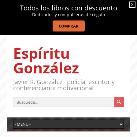
x
Todos los libros con descuento
Dedicados y con pulseras de regalo
COMPRAR
Espíritu
González
Javier R. González · policía, escritor y
conferenciante motivacional