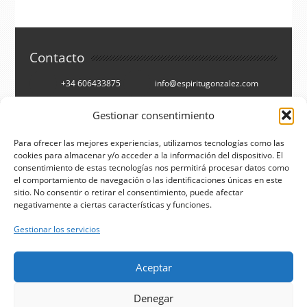
Contacto
+34 606433875
info@espiritugonzalez.com
Cartagena, España
Gestionar consentimiento
Síguenos en
Para ofrecer las mejores experiencias, utilizamos tecnologías como las
cookies para almacenar y/o acceder a la información del dispositivo. El
consentimiento de estas tecnologías nos permitirá procesar datos como
Facebook
Twitter
el comportamiento de navegación o las identificaciones únicas en este
You Tube
RSS
sitio. No consentir o retirar el consentimiento, puede afectar
negativamente a ciertas características y funciones.
Buscar
Gestionar los servicios
Aceptar
Aviso legal
Denegar
Privacidad de datos