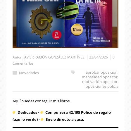
Autor:
JAVIER RAMÓN GONZÁLEZ MARTÍNEZ
22/04/2026
0
Comentarios
aprobar oposición
,
Novedades
mentalidad opositor
,
motivación opositor
,
oposiciones policía
Aquí puedes conseguir mis libros.
Dedicados ·
Con pulsera 42.195 Police de regalo
(azul o verde) ·
Envío directo a casa.