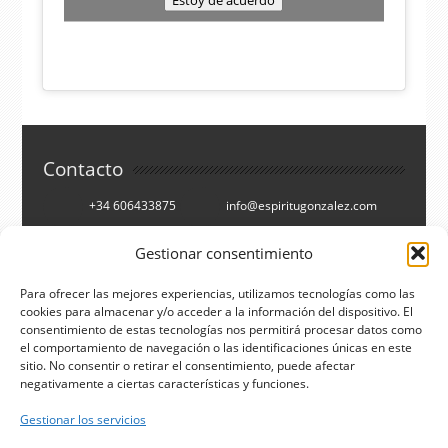
Contacto
+34 606433875
info@espiritugonzalez.com
Cartagena, España
Gestionar consentimiento
Síguenos en
Para ofrecer las mejores experiencias, utilizamos tecnologías como las
cookies para almacenar y/o acceder a la información del dispositivo. El
consentimiento de estas tecnologías nos permitirá procesar datos como
Facebook
Twitter
el comportamiento de navegación o las identificaciones únicas en este
You Tube
RSS
sitio. No consentir o retirar el consentimiento, puede afectar
negativamente a ciertas características y funciones.
Buscar
Gestionar los servicios