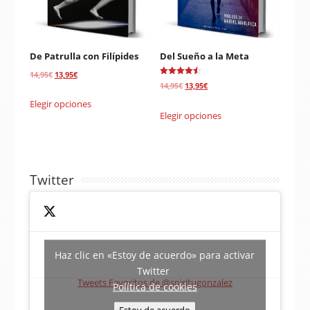
De Patrulla con Filípides
Del Sueño a la Meta
El
El
14,95
€
13,95
€
Valorado
El
El
14,95
€
13,95
€
precio
precio
con
4.50
precio
precio
Elegir opciones
de 5
original
actual
Elegir opciones
original
actual
era:
es:
era:
es:
14,95€.
13,95€.
14,95€.
13,95€.
Twitter
Haz clic en «Estoy de acuerdo» para activar
Twitter
Tweets Favoritos de @spiritugonzalez
Política de cookies
Estoy de acuerdo