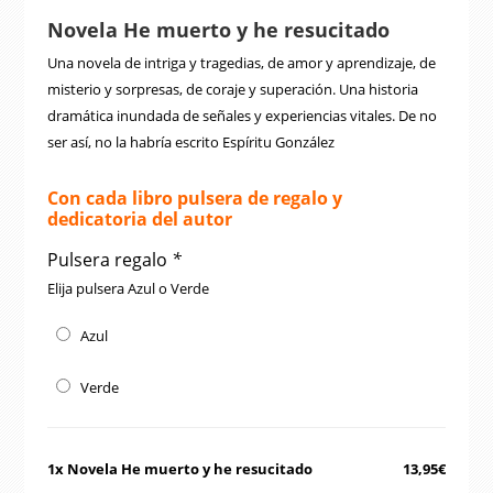
original
actual
Novela He muerto y he resucitado
era:
es:
Una novela de intriga y tragedias, de amor y aprendizaje, de
14,95€.
13,95€.
misterio y sorpresas, de coraje y superación. Una historia
dramática inundada de señales y experiencias vitales. De no
ser así, no la habría escrito Espíritu González
Con cada libro pulsera de regalo y
dedicatoria del autor
Pulsera regalo
*
Elija pulsera Azul o Verde
Azul
Verde
1x Novela He muerto y he resucitado
13,95€