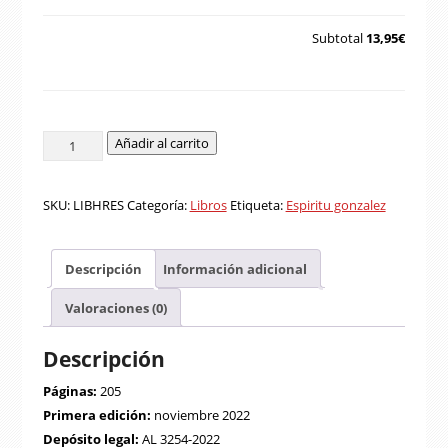
Subtotal
13,95€
Novela
Añadir al carrito
He
muerto
SKU:
LIBHRES
Categoría:
Libros
Etiqueta:
Espiritu gonzalez
y
he
resucitado
Descripción
Información adicional
cantidad
Valoraciones (0)
Descripción
Páginas:
205
Primera edición:
noviembre 2022
Depósito legal:
AL 3254-2022