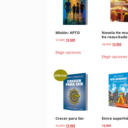
Misión: APTO
Novela He mu
he resucitado
El
El
17,00
€
15,50
€
El
El
14,95
€
13,95
€
precio
precio
precio
prec
Elegir opciones
original
actual
Elegir opciones
original
actu
era:
es:
era:
es:
17,00€.
15,50€.
14,95€.
13,9
¡Oferta!
Crecer para Ser
Entre superh
El
El
14,95
€
13,95
€
13,95
€