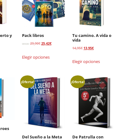
erto y
Pack libros
Tu camino. A vida o
vida
El
El
29,90
€
25,42
€
DESDE:
El
El
14,95
€
13,95
€
precio
precio
io
precio
precio
Elegir opciones
original
actual
Elegir opciones
al
original
actual
era:
es:
era:
es:
29,90€.
25,42€.
5€.
14,95€.
13,95€.
¡Oferta!
¡Oferta!
éroes
Del Sueño a la Meta
De Patrulla con