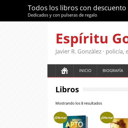
Todos los libros con descuento
Dedicados y con pulseras de regalo
Espíritu G
Javier R. González · policía
INICIO
BIOGRAFÍA
Libros
Ordenado
Mostrando los 8 resultados
por
los
¡Oferta!
¡Oferta!
últimos