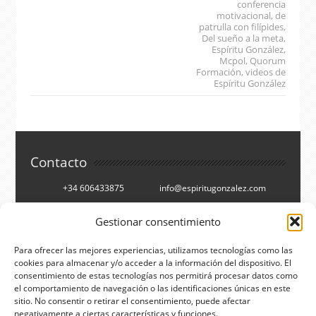
conferencia
motivacional
,
de
patrulla con filípides
,
Del sueño a la meta
,
Espíritu González
,
Mcpol
,
Quorum
Formación
,
videos de
Espíritu González
Contacto
+34 606433875
info@espiritugonzalez.com
Cartagena, España
Gestionar consentimiento
Síguenos en
Para ofrecer las mejores experiencias, utilizamos tecnologías como las
cookies para almacenar y/o acceder a la información del dispositivo. El
consentimiento de estas tecnologías nos permitirá procesar datos como
Facebook
Twitter
el comportamiento de navegación o las identificaciones únicas en este
You Tube
RSS
sitio. No consentir o retirar el consentimiento, puede afectar
negativamente a ciertas características y funciones.