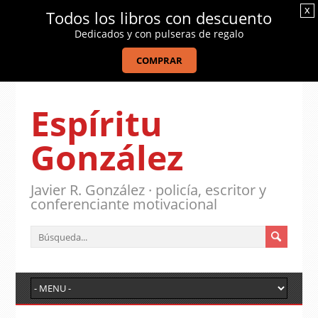
x
Todos los libros con descuento
Dedicados y con pulseras de regalo
COMPRAR
Espíritu
González
Javier R. González · policía, escritor y
conferenciante motivacional