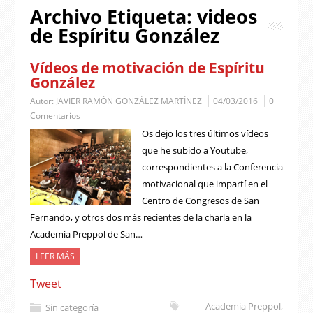
Archivo Etiqueta:
videos
de Espíritu González
Vídeos de motivación de Espíritu
González
Autor:
JAVIER RAMÓN GONZÁLEZ MARTÍNEZ
04/03/2016
0
Comentarios
Os dejo los tres últimos vídeos
que he subido a Youtube,
correspondientes a la Conferencia
motivacional que impartí en el
Centro de Congresos de San
Fernando, y otros dos más recientes de la charla en la
Academia Preppol de San…
LEER MÁS
Tweet
Academia Preppol
,
Sin categoría